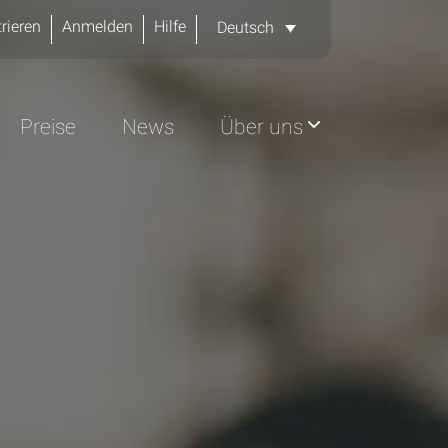
rieren
Anmelden
Hilfe
Deutsch
Preise
News
Über uns
g