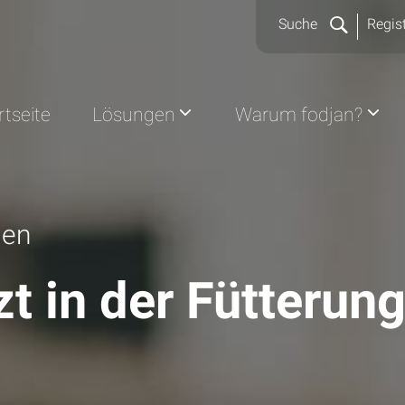
Suche
Regist
rtseite
Lösungen
Warum fodjan?
den
zt in der Fütterun