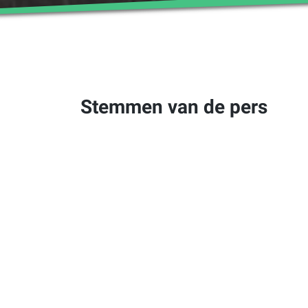
Stemmen van de pers
“De voederingchecker: met fodjan kunnen
rantsoenen worden aangemaakt en gegevens
tussen landbouwer en adviseur eenvoudig wor