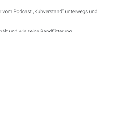
er vom Podcast „Kuhverstand“ unterwegs und
hält und wie seine Bandfütterung
 davon: