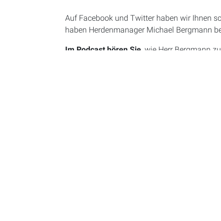
Auf Facebook und Twitter haben wir Ihnen s
haben Herdenmanager Michael Bergmann bei
Im Podcast hören Sie
, wie Herr Bergmann z
funktioniert. Für uns war das ein spannende