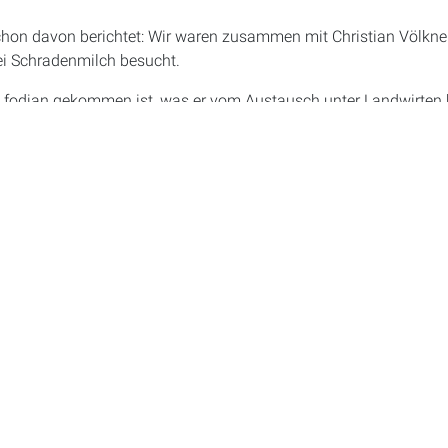
chon davon berichtet: Wir waren zusammen mit Christian Völkn
 Schradenmilch besucht.
u fodjan gekommen ist, was er vom Austausch unter Landwirten 
s Gespräch, aber machen Sie sich doch am besten selbst ein Bild