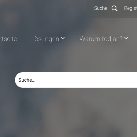
Suche
Regist
rtseite
Lösungen
Warum fodjan?