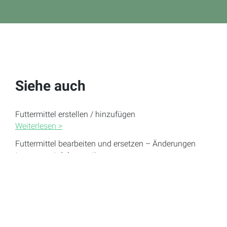
Siehe auch
Futtermittel erstellen / hinzufügen
Weiterlesen >
Futtermittel bearbeiten und ersetzen – Änderungen
transparent dokumentieren
Weiterlesen >
Mischfutter anlegen (Vormischung, Hofmischung)
Weiterlesen >
Futterreichweiten und Bestandsreduktion
Weiterlesen >